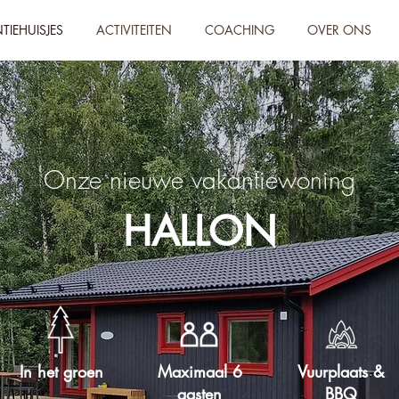
TIEHUISJES
ACTIVITEITEN
COACHING
OVER ONS
Onze nieuwe vakantiewoning
HALLON
In het groen
Maximaal 6
Vuurplaats &
gasten
BBQ